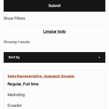
Show Filters
Limpiar todo
Showing 1 results
Sort by
Sort a
Sales Representative - Guayaquil, Ecuador
Regular, Full time
Marketing
Ecuador