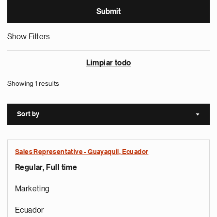
Show Filters
Limpiar todo
Showing 1 results
Sort by
Sort a
Sales Representative - Guayaquil, Ecuador
Regular, Full time
Marketing
Ecuador