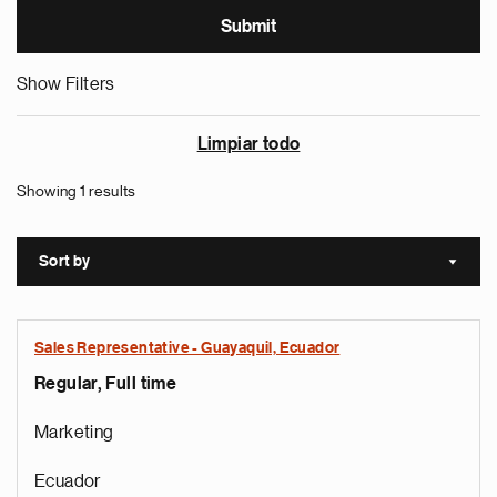
Show Filters
Limpiar todo
Showing 1 results
Sort by
Sort a
Sales Representative - Guayaquil, Ecuador
Regular, Full time
Marketing
Ecuador