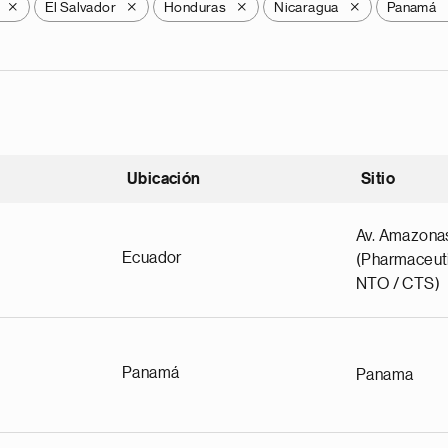
El Salvador
Honduras
Nicaragua
Panamá
X
X
X
X
Ubicación
Sitio
scendente
Av. Amazona
Ecuador
(Pharmaceuti
NTO / CTS)
Panamá
Panama