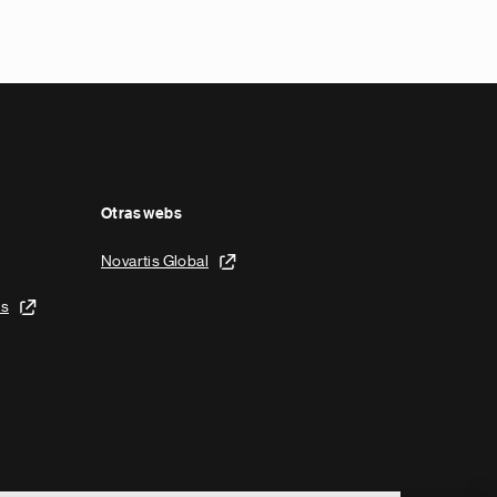
Otras webs
Novartis Global
is