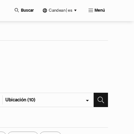
Candean | es
Buscar
Menú
Ubicación (10)