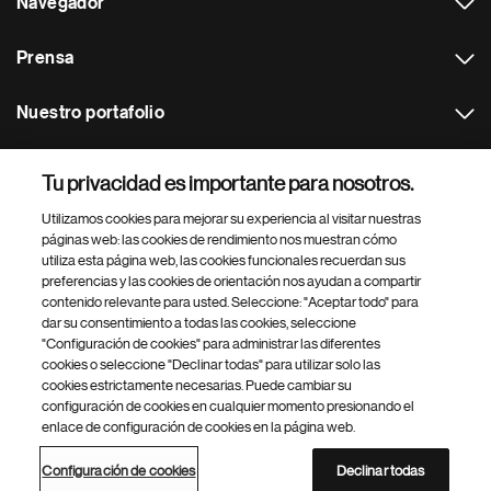
Navegador
Prensa
Nuestro portafolio
Otras webs
Tu privacidad es importante para nosotros.
Utilizamos cookies para mejorar su experiencia al visitar nuestras
Footer Site Search
páginas web: las cookies de rendimiento nos muestran cómo
utiliza esta página web, las cookies funcionales recuerdan sus
preferencias y las cookies de orientación nos ayudan a compartir
contenido relevante para usted. Seleccione: "Aceptar todo" para
dar su consentimiento a todas las cookies, seleccione
"Configuración de cookies" para administrar las diferentes
cookies o seleccione "Declinar todas" para utilizar solo las
cookies estrictamente necesarias. Puede cambiar su
Parte
© 2026 Novartis AG
configuración de cookies en cualquier momento presionando el
inferior
enlace de configuración de cookies en la página web.
Política de privacidad
Términos de uso
Accesibilidad
del
Configuración de cookies
Mapa del sitio
pie
Configuración de cookies
Declinar todas
de