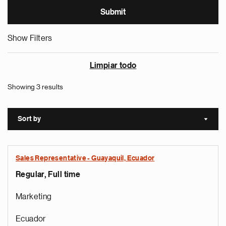
Show Filters
Limpiar todo
Showing 3 results
Sort by
Sort a
Sales Representative - Guayaquil, Ecuador
Regular, Full time
Marketing
Ecuador