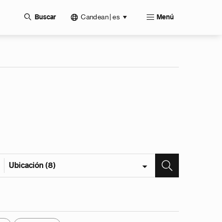
Candean | es
Buscar
Menú
Ubicación (8)