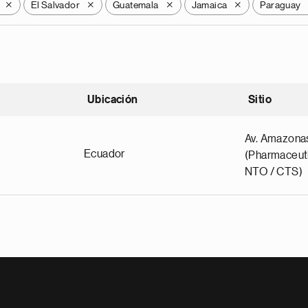
El Salvador
Guatemala
Jamaica
Paraguay
X
X
X
X
Ubicación
Sitio
scendente
Av. Amazona
Ecuador
(Pharmaceuti
NTO / CTS)