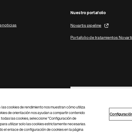
Nuestro portafolio
e noticias
Novartis pipeline
Portafolio de tratamientos Novart
Footer Site Search
b: las cookies de rendimiento nos muestran cómo utiliza
okies de orientación nos ayudan a compartir contenido
Configuració
 todas las cookies, seleccione "Configuración de
para utilizar solo las cookies estrictamente necesarias.
Configuración de cookies
Mapa del sitio
 el enlace de configuración de cookies en la página