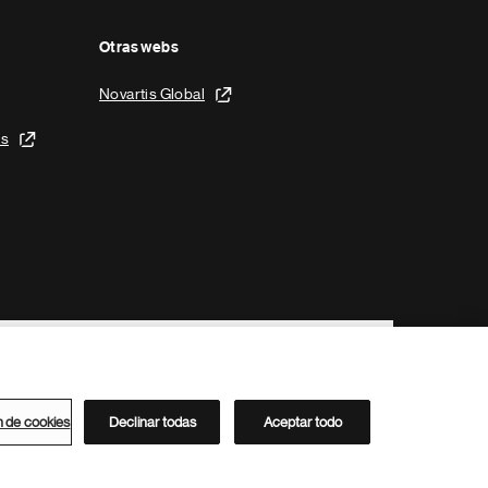
Otras webs
Novartis Global
is
n de cookies
Declinar todas
Aceptar todo
Directorio de Novartis
Este sitio está dirigido al público del clúster ACC