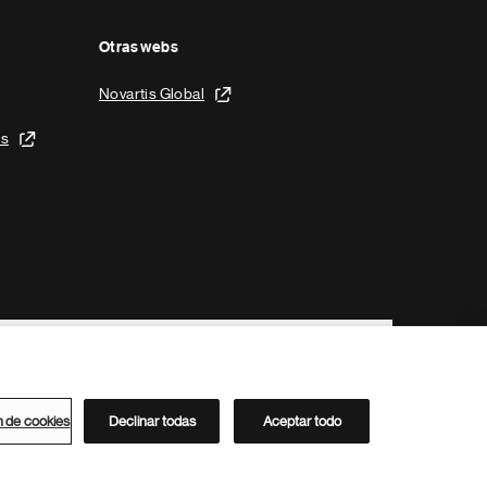
Otras webs
Novartis Global
is
n de cookies
Declinar todas
Aceptar todo
Directorio de Novartis
Este sitio está dirigido al público del clúster ACC