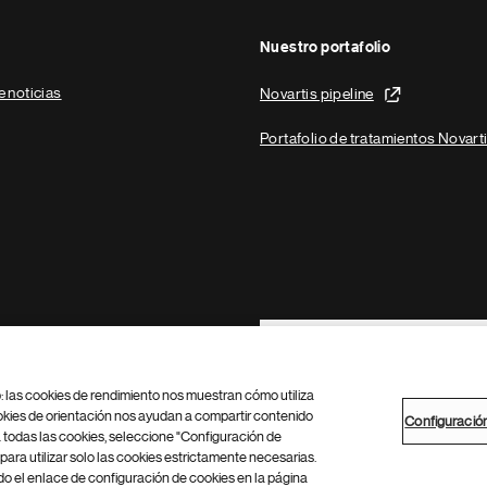
Nuestro portafolio
e noticias
Novartis pipeline
Portafolio de tratamientos Novart
Footer Site Search
b: las cookies de rendimiento nos muestran cómo utiliza
okies de orientación nos ayudan a compartir contenido
Configuració
 todas las cookies, seleccione "Configuración de
para utilizar solo las cookies estrictamente necesarias.
Configuración de cookies
Mapa del sitio
 el enlace de configuración de cookies en la página