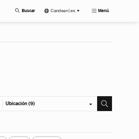
Candean | es
Buscar
Menú
Ubicación (9)