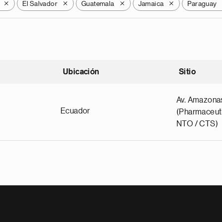
El Salvador
Guatemala
Jamaica
Paraguay
X
X
X
X
Ubicación
Sitio
scendente
Av. Amazona
Ecuador
(Pharmaceuti
NTO / CTS)