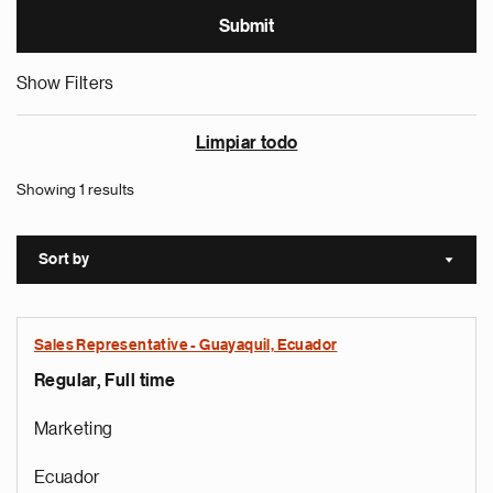
Show Filters
Limpiar todo
Showing 1 results
Sort by
Sort a
Sales Representative - Guayaquil, Ecuador
Regular, Full time
Marketing
Ecuador