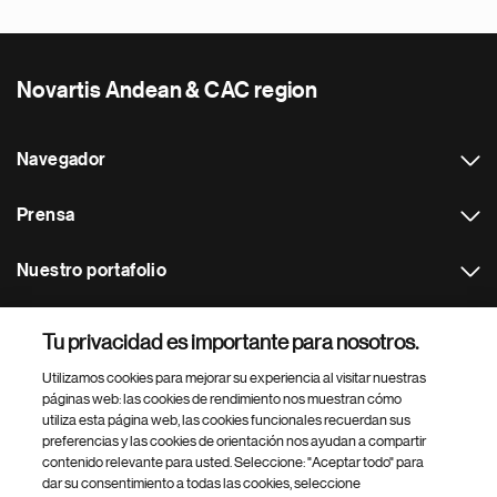
Novartis Andean & CAC region
Navegador
Prensa
Nuestro portafolio
Otras webs
Tu privacidad es importante para nosotros.
Utilizamos cookies para mejorar su experiencia al visitar nuestras
Footer Site Search
páginas web: las cookies de rendimiento nos muestran cómo
utiliza esta página web, las cookies funcionales recuerdan sus
preferencias y las cookies de orientación nos ayudan a compartir
contenido relevante para usted. Seleccione: "Aceptar todo" para
dar su consentimiento a todas las cookies, seleccione