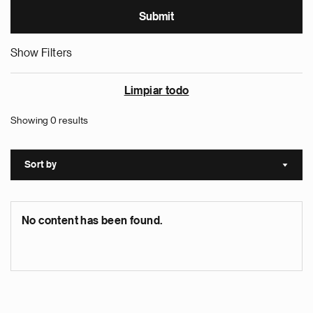
Show Filters
Limpiar todo
Showing 0 results
Sort by
Sort a
No content has been found.