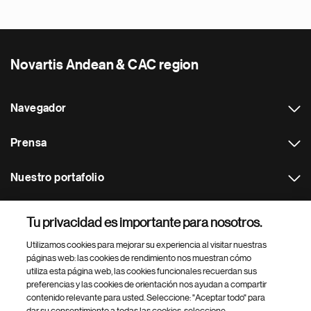
Novartis Andean & CAC region
Navegador
Prensa
Nuestro portafolio
Otras webs
Tu privacidad es importante para nosotros.
Utilizamos cookies para mejorar su experiencia al visitar nuestras
Footer Site Search
páginas web: las cookies de rendimiento nos muestran cómo
utiliza esta página web, las cookies funcionales recuerdan sus
preferencias y las cookies de orientación nos ayudan a compartir
contenido relevante para usted. Seleccione: "Aceptar todo" para
dar su consentimiento a todas las cookies, seleccione