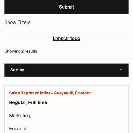
Show Filters
Limpiar todo
Showing 2 results
Sort by
Sort a
Sales Representative - Guayaquil, Ecuador
Regular, Full time
Marketing
Ecuador