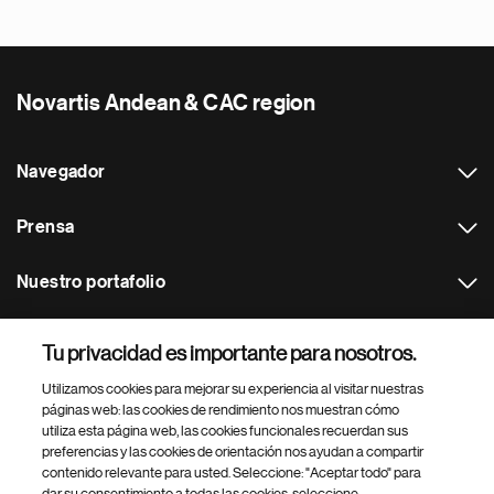
Novartis Andean & CAC region
Navegador
Prensa
Nuestro portafolio
Otras webs
Tu privacidad es importante para nosotros.
Utilizamos cookies para mejorar su experiencia al visitar nuestras
Footer Site Search
páginas web: las cookies de rendimiento nos muestran cómo
utiliza esta página web, las cookies funcionales recuerdan sus
preferencias y las cookies de orientación nos ayudan a compartir
contenido relevante para usted. Seleccione: "Aceptar todo" para
dar su consentimiento a todas las cookies, seleccione