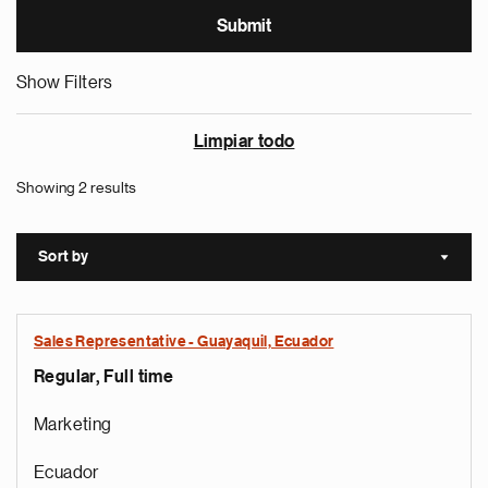
Show Filters
Limpiar todo
Showing 2 results
Sort by
Sort a
Sales Representative - Guayaquil, Ecuador
Regular, Full time
Marketing
Ecuador