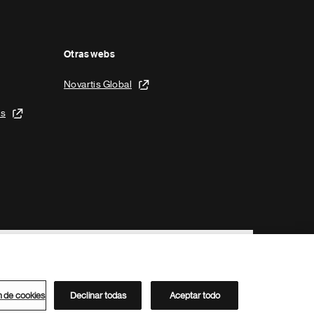
Otras webs
Novartis Global
is
n de cookies
Declinar todas
Aceptar todo
Directorio de Novartis