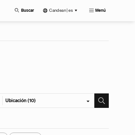
Candean | es
Buscar
Menú
Ubicación (10)