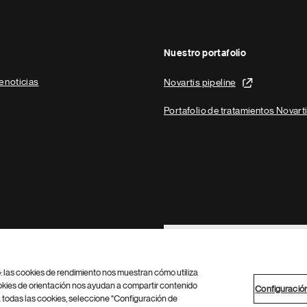
Nuestro portafolio
e noticias
Novartis pipeline
Portafolio de tratamientos Novart
Footer Site Search
b: las cookies de rendimiento nos muestran cómo utiliza
okies de orientación nos ayudan a compartir contenido
Configuració
 todas las cookies, seleccione "Configuración de