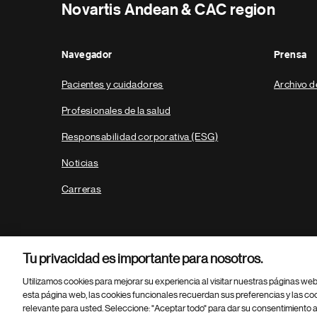
Novartis Andean & CAC region
Navegador
Prensa
Pacientes y cuidadores
Archivo d
Profesionales de la salud
Responsabilidad corporativa (ESG)
Noticias
Carreras
Tu privacidad es importante para nosotros.
Utilizamos cookies para mejorar su experiencia al visitar nuestras páginas we
esta página web, las cookies funcionales recuerdan sus preferencias y las co
relevante para usted. Seleccione: "Aceptar todo" para dar su consentimiento a
Parte
© 2026 Novartis AG