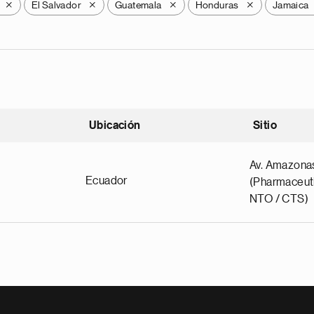
El Salvador
Guatemala
Honduras
Jamaica
X
X
X
X
Ubicación
Sitio
scendente
Av. Amazona
Ecuador
(Pharmaceuti
NTO / CTS)