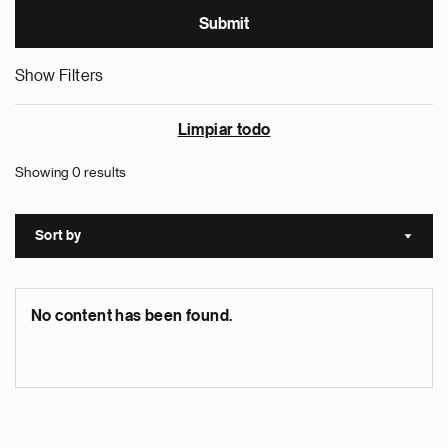
Show Filters
Limpiar todo
Showing 0 results
Sort by
Sort a
No content has been found.