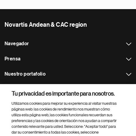
Novartis Andean & CAC region
Navegador
Prensa
Nuestro portafolio
Otras webs
Tu privacidad es importante para nosotros.
Utilizamos cookies para mejorar su experiencia al visitar nuestras
Footer Site Search
páginas web: las cookies de rendimiento nos muestran cómo
utiliza esta página web, las cookies funcionales recuerdan sus
preferencias y las cookies de orientación nos ayudan a compartir
contenido relevante para usted. Seleccione: "Aceptar todo" para
dar su consentimiento a todas las cookies, seleccione