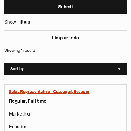
Show Filters
Limpiar todo
Showing 1 results
Sort by
Sort a
Sales Representative - Guayaquil, Ecuador
Regular, Full time
Marketing
Ecuador