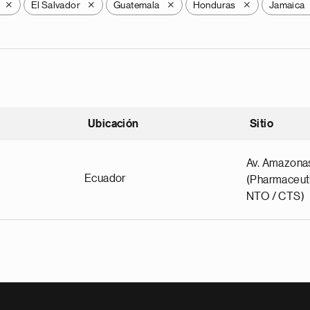
El Salvador
Guatemala
Honduras
Jamaica
X
X
X
X
Ubicación
Sitio
scendente
Av. Amazona
Ecuador
(Pharmaceuti
NTO / CTS)