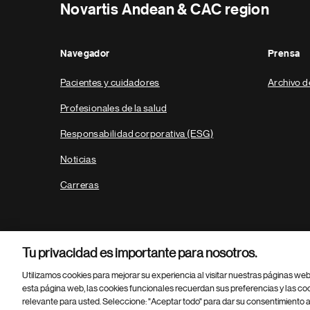
Novartis Andean & CAC region
Navegador
Prensa
Pacientes y cuidadores
Archivo d
Profesionales de la salud
Responsabilidad corporativa (ESG)
Noticias
Carreras
Tu privacidad es importante para nosotros.
Utilizamos cookies para mejorar su experiencia al visitar nuestras páginas we
esta página web, las cookies funcionales recuerdan sus preferencias y las co
relevante para usted. Seleccione: "Aceptar todo" para dar su consentimiento a
Parte
© 2026 Novartis AG