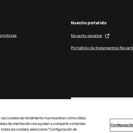
Nuestro portafolio
e noticias
Novartis pipeline
Portafolio de tratamientos Novart
Footer Site Search
b: las cookies de rendimiento nos muestran cómo utiliza
okies de orientación nos ayudan a compartir contenido
Configuració
 todas las cookies, seleccione "Configuración de