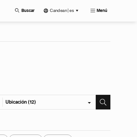
Candean | es
Buscar
Menú
Ubicación (12)