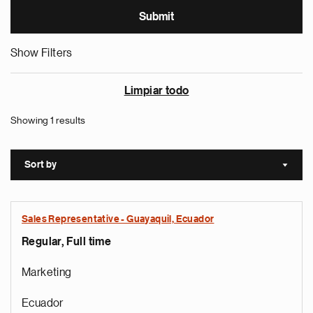
Show Filters
Limpiar todo
Showing 1 results
Sort by
Sort a
Sales Representative - Guayaquil, Ecuador
Regular, Full time
Marketing
Ecuador