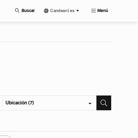
Candean | es
Buscar
Menú
Ubicación (7)