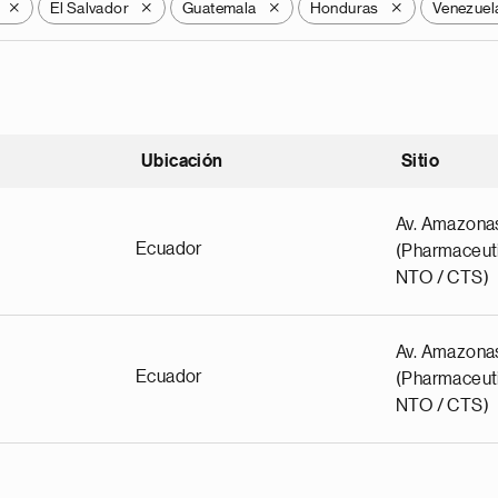
El Salvador
Guatemala
Honduras
Venezuel
X
X
X
X
Ubicación
Sitio
scendente
Av. Amazona
Ecuador
(Pharmaceuti
NTO / CTS)
Av. Amazona
Ecuador
(Pharmaceuti
NTO / CTS)