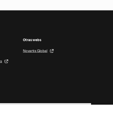
Otras webs
Novartis Global
is