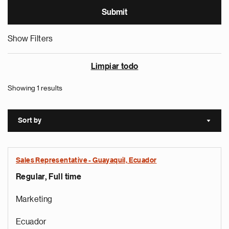
Show Filters
Limpiar todo
Showing 1 results
Sort by
Sort a
Sales Representative - Guayaquil, Ecuador
Regular, Full time
Marketing
Ecuador