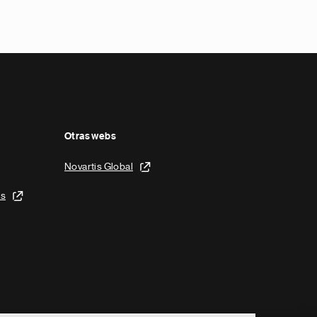
Otras webs
Novartis Global
is