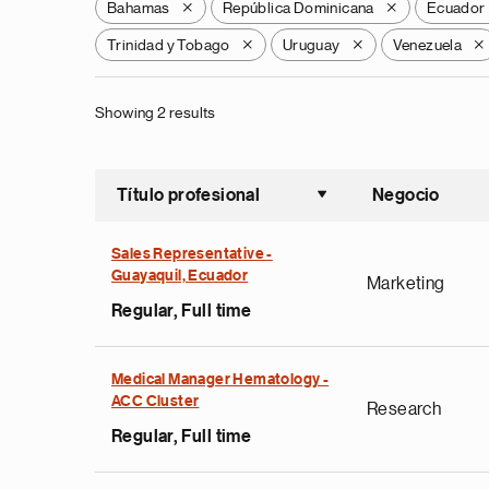
Bahamas
República Dominicana
Ecuador
X
X
Trinidad y Tobago
Uruguay
Venezuela
X
X
X
Showing 2 results
Título profesional
Negocio
Ordenar a
Sales Representative -
Guayaquil, Ecuador
Marketing
Regular, Full time
Medical Manager Hematology -
ACC Cluster
Research
Regular, Full time