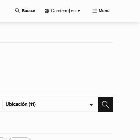
Candean | es
Buscar
Menú
Ubicación (11)