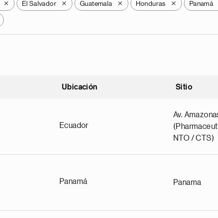
El Salvador
Guatemala
Honduras
Panamá
X
X
X
X
Ubicación
Sitio
scendente
Av. Amazona
Ecuador
(Pharmaceuti
NTO / CTS)
Panamá
Panama