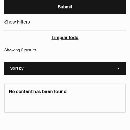
Show Filters
Limpiar todo
Showing 0 results
Sort by
Sort a
No content has been found.