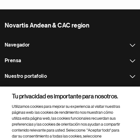
Novartis Andean & CAC region
Navegador
Prensa
Nuestro portafolio
Otras webs
Tu privacidad es importante para nosotros.
Utilizamos cookies para mejorar su experiencia al visitar nuestras
Footer Site Search
páginas web: las cookies de rendimiento nos muestran cómo
utiliza esta página web, las cookies funcionales recuerdan sus
preferencias y las cookies de orientación nos ayudan a compartir
contenido relevante para usted. Seleccione: "Aceptar todo" para
dar su consentimiento a todas las cookies, seleccione