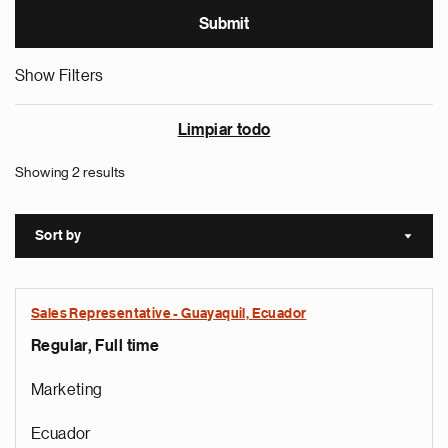
Show Filters
Limpiar todo
Showing 2 results
Sort by
Sort a
Sales Representative - Guayaquil, Ecuador
Regular, Full time
Marketing
Ecuador