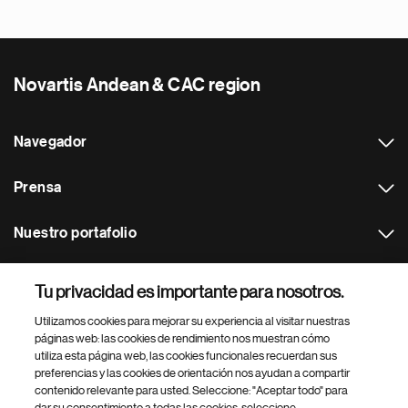
Novartis Andean & CAC region
Navegador
Prensa
Nuestro portafolio
Otras webs
Tu privacidad es importante para nosotros.
Utilizamos cookies para mejorar su experiencia al visitar nuestras
Footer Site Search
páginas web: las cookies de rendimiento nos muestran cómo
utiliza esta página web, las cookies funcionales recuerdan sus
preferencias y las cookies de orientación nos ayudan a compartir
contenido relevante para usted. Seleccione: "Aceptar todo" para
dar su consentimiento a todas las cookies, seleccione