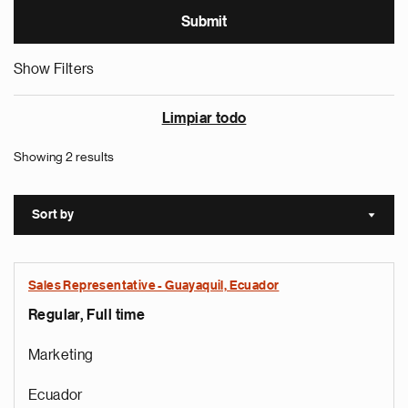
Show Filters
Limpiar todo
Showing 2 results
Sort by
Sort a
Sales Representative - Guayaquil, Ecuador
Regular, Full time
Marketing
Ecuador