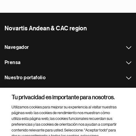
Novartis Andean & CAC region
Navegador
Prensa
Nuestro portafolio
Otras webs
Tu privacidad es importante para nosotros.
Utilizamos cookies para mejorar su experiencia al visitar nuestras
Footer Site Search
páginas web: las cookies de rendimiento nos muestran cómo
utiliza esta página web, las cookies funcionales recuerdan sus
preferencias y las cookies de orientación nos ayudan a compartir
contenido relevante para usted. Seleccione: "Aceptar todo" para
dar su consentimiento a todas las cookies, seleccione