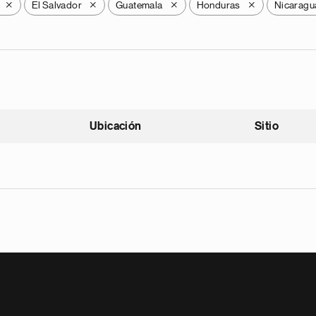
El Salvador
Guatemala
Honduras
Nicaragu
X
X
X
X
Ubicación
Sitio
scendente