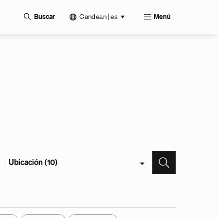
Candean | es
Buscar
Menú
Ubicación (10)