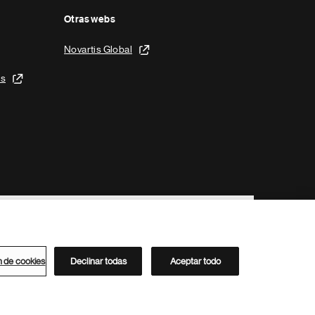
Otras webs
Novartis Global
is
n de cookies
Declinar todas
Aceptar todo
Directorio de Novartis
Este sitio está dirigido al público del clúster ACC