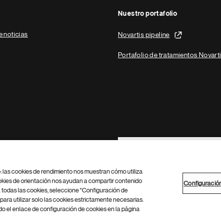
Nuestro portafolio
e noticias
Novartis pipeline
Portafolio de tratamientos Novart
Footer Site Search
b: las cookies de rendimiento nos muestran cómo utiliza
okies de orientación nos ayudan a compartir contenido
Configuració
 todas las cookies, seleccione "Configuración de
para utilizar solo las cookies estrictamente necesarias.
Configuración de cookies
Mapa del sitio
 el enlace de configuración de cookies en la página