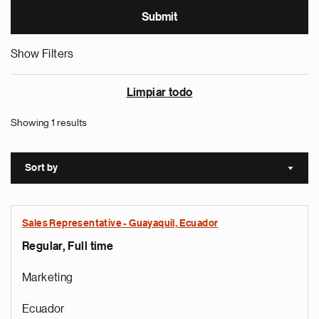
Show Filters
Limpiar todo
Showing 1 results
Sort by
Sort a
Sales Representative - Guayaquil, Ecuador
Regular, Full time
Marketing
Ecuador