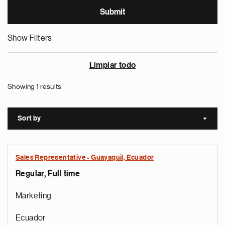
Show Filters
Limpiar todo
Showing 1 results
Sort by
Sort a
Sales Representative - Guayaquil, Ecuador
Regular, Full time
Marketing
Ecuador