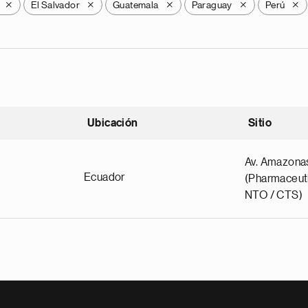
El Salvador
Guatemala
Paraguay
Perú
X
X
X
X
X
Ubicación
Sitio
scendente
Av. Amazona
Ecuador
(Pharmaceuti
NTO / CTS)