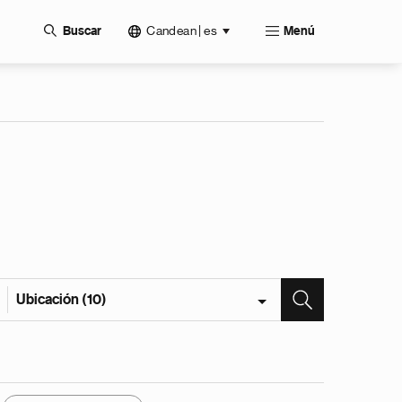
Candean | es
Buscar
Menú
Ubicación (10)