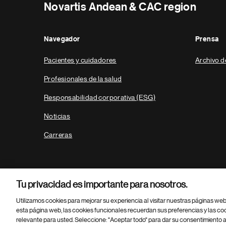
Novartis Andean & CAC region
Navegador
Prensa
Pacientes y cuidadores
Archivo d
Profesionales de la salud
Responsabilidad corporativa (ESG)
Noticias
Carreras
Tu privacidad es importante para nosotros.
Utilizamos cookies para mejorar su experiencia al visitar nuestras páginas we
esta página web, las cookies funcionales recuerdan sus preferencias y las co
relevante para usted. Seleccione: "Aceptar todo" para dar su consentimiento a
Parte
© 2026 Novartis AG