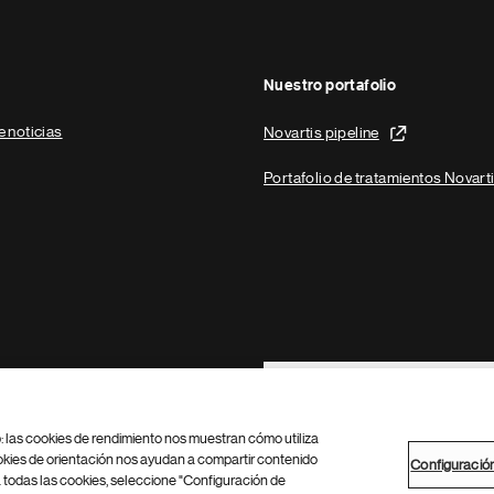
Nuestro portafolio
e noticias
Novartis pipeline
Portafolio de tratamientos Novart
Footer Site Search
b: las cookies de rendimiento nos muestran cómo utiliza
okies de orientación nos ayudan a compartir contenido
Configuració
 todas las cookies, seleccione "Configuración de