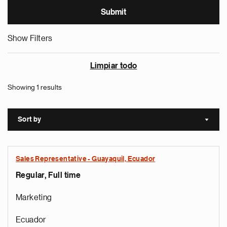
Show Filters
Limpiar todo
Showing 1 results
Sort by
Sort a
Sales Representative - Guayaquil, Ecuador
Regular, Full time
Marketing
Ecuador