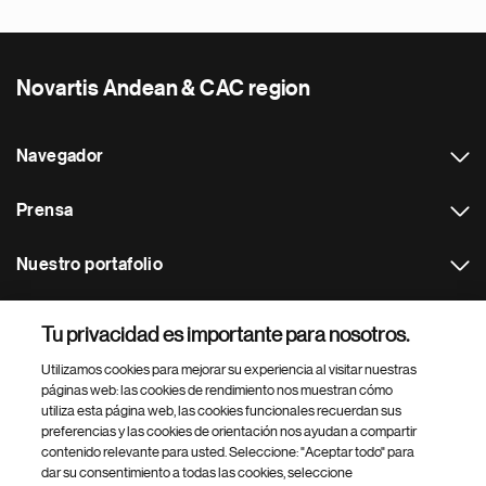
Novartis Andean & CAC region
Navegador
Prensa
Nuestro portafolio
Otras webs
Tu privacidad es importante para nosotros.
Utilizamos cookies para mejorar su experiencia al visitar nuestras
Footer Site Search
páginas web: las cookies de rendimiento nos muestran cómo
utiliza esta página web, las cookies funcionales recuerdan sus
preferencias y las cookies de orientación nos ayudan a compartir
contenido relevante para usted. Seleccione: "Aceptar todo" para
dar su consentimiento a todas las cookies, seleccione