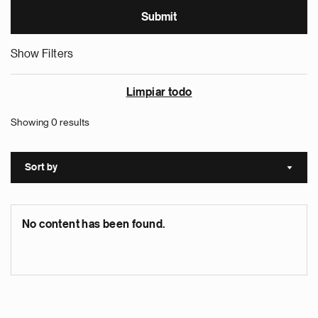
Show Filters
Limpiar todo
Showing 0 results
Sort by
Sort a
No content has been found.