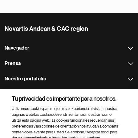
Novartis Andean & CAC region
Navegador
Prensa
Nuestro portafolio
Otras webs
Tu privacidad es importante para nosotros.
Utilizamos cookies para mejorar su experiencia al visitar nuestras
Footer Site Search
páginas web: las cookies de rendimiento nos muestran cómo
utiliza esta página web, las cookies funcionales recuerdan sus
preferencias y las cookies de orientación nos ayudan a compartir
contenido relevante para usted. Seleccione: "Aceptar todo" para
dar su consentimiento a todas las cookies, seleccione