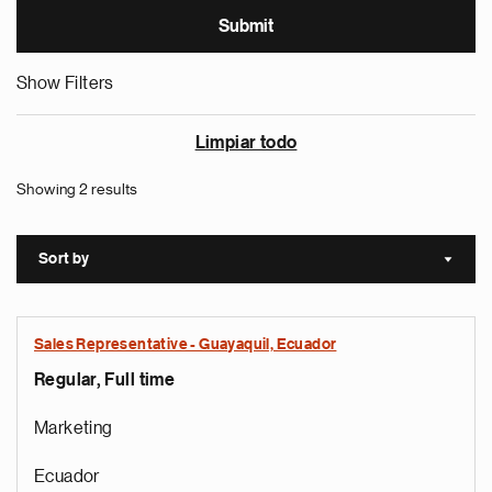
Show Filters
Limpiar todo
Showing 2 results
Sort by
Sort a
Sales Representative - Guayaquil, Ecuador
Regular, Full time
Marketing
Ecuador