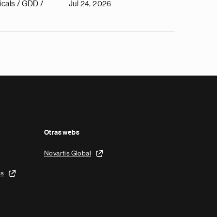
cals / GDD /
Jul 24, 2026
Otras webs
Novartis Global
is