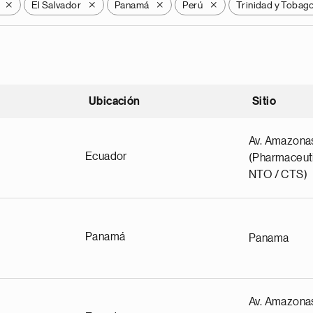
El Salvador
Panamá
Perú
Trinidad y Tobag
X
X
X
X
Ubicación
Sitio
scendente
Av. Amazona
Ecuador
(Pharmaceuti
NTO / CTS)
Panamá
Panama
Av. Amazona