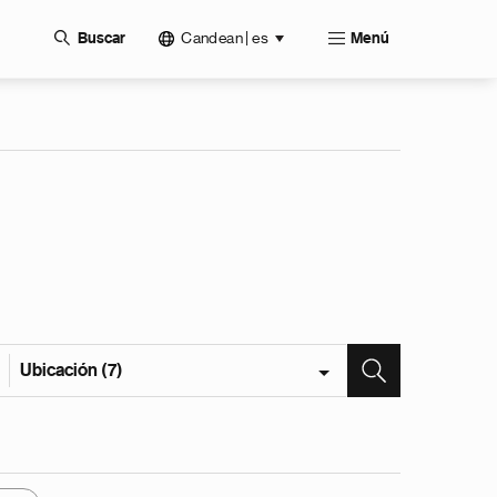
Candean | es
Buscar
Menú
Ubicación (7)