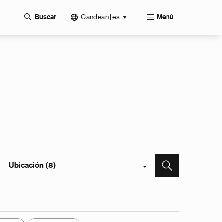
Candean | es
Buscar
Menú
Ubicación (8)