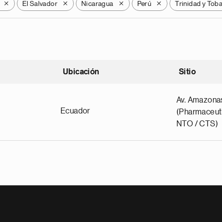
El Salvador
Nicaragua
Perú
Trinidad y Tob
X
X
X
X
Ubicación
Sitio
scendente
Av. Amazona
Ecuador
(Pharmaceuti
NTO / CTS)