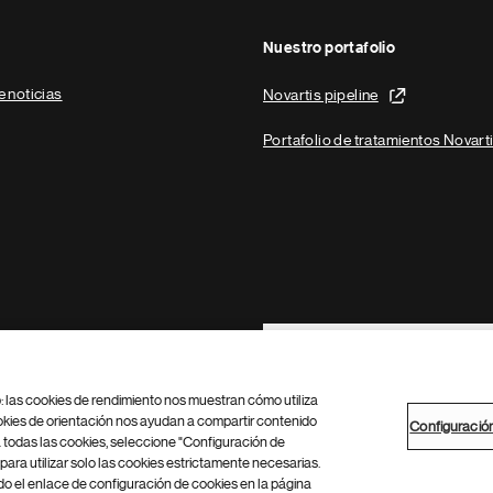
Nuestro portafolio
e noticias
Novartis pipeline
Portafolio de tratamientos Novart
Footer Site Search
b: las cookies de rendimiento nos muestran cómo utiliza
okies de orientación nos ayudan a compartir contenido
Configuració
 todas las cookies, seleccione "Configuración de
para utilizar solo las cookies estrictamente necesarias.
Configuración de cookies
Mapa del sitio
 el enlace de configuración de cookies en la página