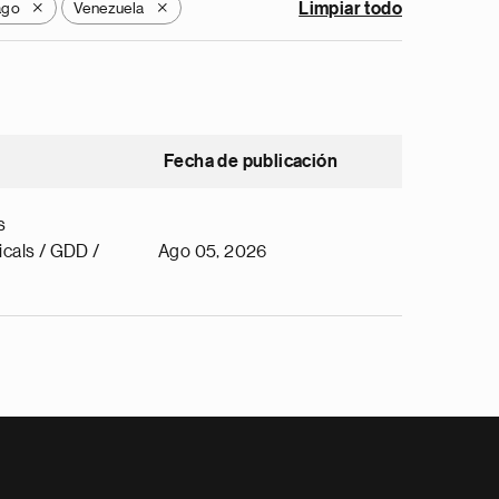
ago
Venezuela
Limpiar todo
X
X
Fecha de publicación
s
cals / GDD /
Ago 05, 2026