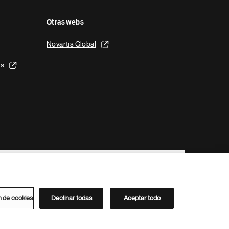
Otras webs
Novartis Global
is
n de cookies
Declinar todas
Aceptar todo
Directorio de Novartis
Este sitio está dirigido al público del clúster ACC