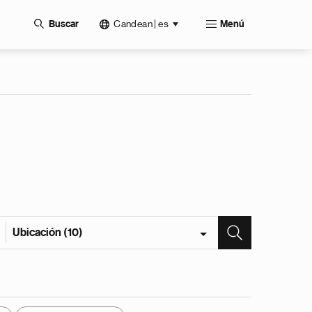
Candean | es
Buscar
Menú
Ubicación (10)