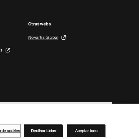
Otras webs
Novartis Global
is
n de cookies
Declinar todas
Aceptar todo
Directorio de Novartis