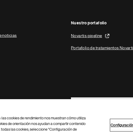
Nuestro portafolio
e noticias
Novartis pipeline
Portafolio de tratamientos Novart
Footer Site Search
b: las cookies de rendimiento nos muestran cómo utiliza
okies de orientación nos ayudan a compartir contenido
Configuració
 todas las cookies, seleccione "Configuración de