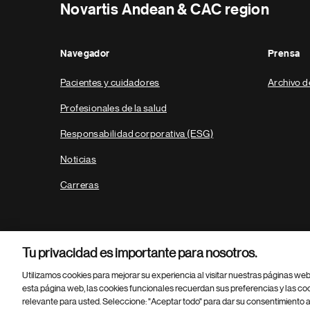
Novartis Andean & CAC region
Navegador
Prensa
Pacientes y cuidadores
Archivo d
Profesionales de la salud
Responsabilidad corporativa (ESG)
Noticias
Carreras
Tu privacidad es importante para nosotros.
Utilizamos cookies para mejorar su experiencia al visitar nuestras páginas we
esta página web, las cookies funcionales recuerdan sus preferencias y las co
relevante para usted. Seleccione: "Aceptar todo" para dar su consentimiento a
Parte
© 2026 Novartis AG