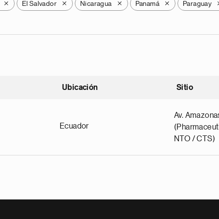
El Salvador
Nicaragua
Panamá
Paraguay
X
X
X
X
Ubicación
Sitio
scendente
Av. Amazona
Ecuador
(Pharmaceuti
NTO / CTS)