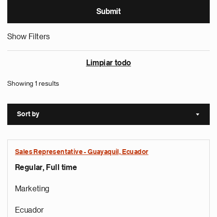
Show Filters
Limpiar todo
Showing 1 results
Sort by
Sort a
Sales Representative - Guayaquil, Ecuador
Regular, Full time
Marketing
Ecuador