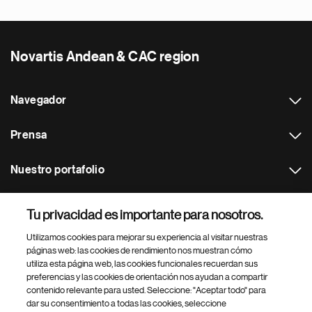
Novartis Andean & CAC region
Navegador
Prensa
Nuestro portafolio
Otras webs
Tu privacidad es importante para nosotros.
Utilizamos cookies para mejorar su experiencia al visitar nuestras
Footer Site Search
páginas web: las cookies de rendimiento nos muestran cómo
utiliza esta página web, las cookies funcionales recuerdan sus
preferencias y las cookies de orientación nos ayudan a compartir
contenido relevante para usted. Seleccione: "Aceptar todo" para
dar su consentimiento a todas las cookies, seleccione