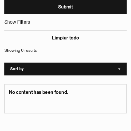
Show Filters
Limpiar todo
Showing 0 results
Sort by
Sort a
No content has been found.