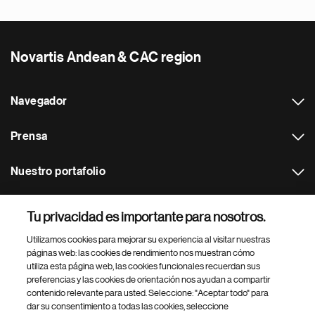
Novartis Andean & CAC region
Navegador
Prensa
Nuestro portafolio
Otras webs
Tu privacidad es importante para nosotros.
Utilizamos cookies para mejorar su experiencia al visitar nuestras
Footer Site Search
páginas web: las cookies de rendimiento nos muestran cómo
utiliza esta página web, las cookies funcionales recuerdan sus
preferencias y las cookies de orientación nos ayudan a compartir
contenido relevante para usted. Seleccione: "Aceptar todo" para
dar su consentimiento a todas las cookies, seleccione