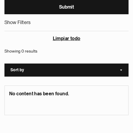
Show Filters
Limpiar todo
Showing 0 results
Sort by
Sort a
No content has been found.