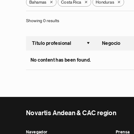
Bahamas
Costa Rica
Honduras
X
X
X
Showing 0 results
Título profesional
Negocio
Ordenar a
No content has been found.
Novartis Andean & CAC region
Navegador
Prensa