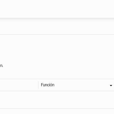
Pasar al contenido principal
n.
Función