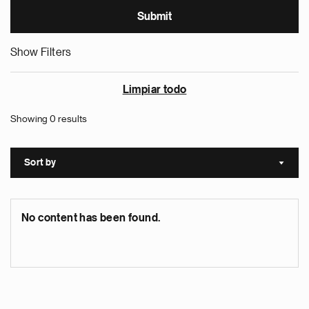
Show Filters
Limpiar todo
Showing 0 results
Sort by
Sort a
No content has been found.