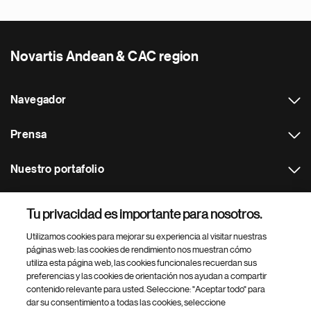
Novartis Andean & CAC region
Navegador
Prensa
Nuestro portafolio
Otras webs
Tu privacidad es importante para nosotros.
Utilizamos cookies para mejorar su experiencia al visitar nuestras
Footer Site Search
páginas web: las cookies de rendimiento nos muestran cómo
utiliza esta página web, las cookies funcionales recuerdan sus
preferencias y las cookies de orientación nos ayudan a compartir
contenido relevante para usted. Seleccione: "Aceptar todo" para
dar su consentimiento a todas las cookies, seleccione