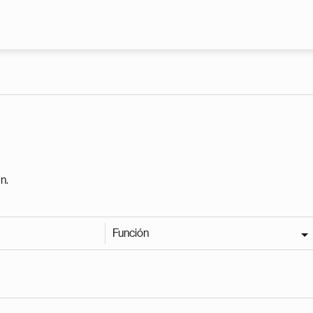
Pasar al contenido principal
n.
Función