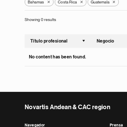
Bahamas
Costa Rica
Guatemala
X
X
X
Showing 0 results
Título profesional
Negocio
Ordenar a
No content has been found.
Novartis Andean & CAC region
Navegador
Prensa