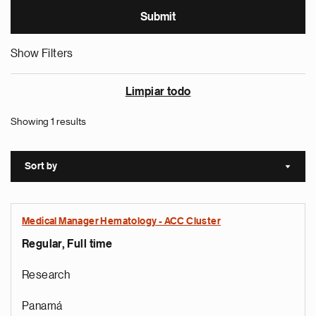
Show Filters
Limpiar todo
Showing 1 results
Sort by
Sort a
Medical Manager Hematology - ACC Cluster
Regular, Full time
Research
Panamá