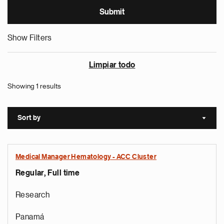
Show Filters
Limpiar todo
Showing 1 results
Sort by
Sort a
Medical Manager Hematology - ACC Cluster
Regular, Full time
Research
Panamá