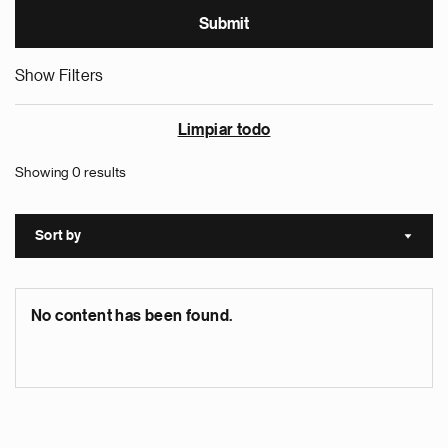
Show Filters
Limpiar todo
Showing 0 results
Sort by
Sort a
No content has been found.