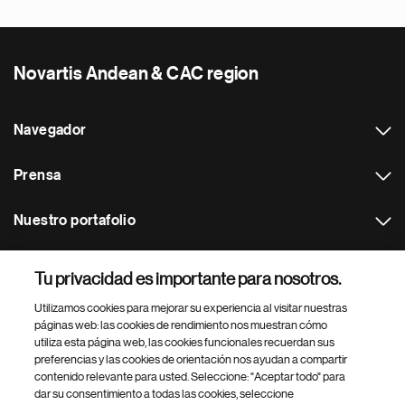
Novartis Andean & CAC region
Navegador
Prensa
Nuestro portafolio
Otras webs
Tu privacidad es importante para nosotros.
Utilizamos cookies para mejorar su experiencia al visitar nuestras
Footer Site Search
páginas web: las cookies de rendimiento nos muestran cómo
utiliza esta página web, las cookies funcionales recuerdan sus
preferencias y las cookies de orientación nos ayudan a compartir
contenido relevante para usted. Seleccione: "Aceptar todo" para
dar su consentimiento a todas las cookies, seleccione