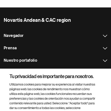
Novartis Andean & CAC region
Navegador
Prensa
Nuestro portafolio
Otras webs
Tu privacidad es importante para nosotros.
Utilizamos cookies para mejorar su experiencia al visitar nuestras
Footer Site Search
páginas web: las cookies de rendimiento nos muestran cómo
utiliza esta página web, las cookies funcionales recuerdan sus
preferencias y las cookies de orientación nos ayudan a compartir
contenido relevante para usted. Seleccione: "Aceptar todo" para
dar su consentimiento a todas las cookies, seleccione