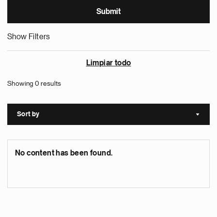
Show Filters
Limpiar todo
Showing 0 results
Sort by
Sort a
No content has been found.