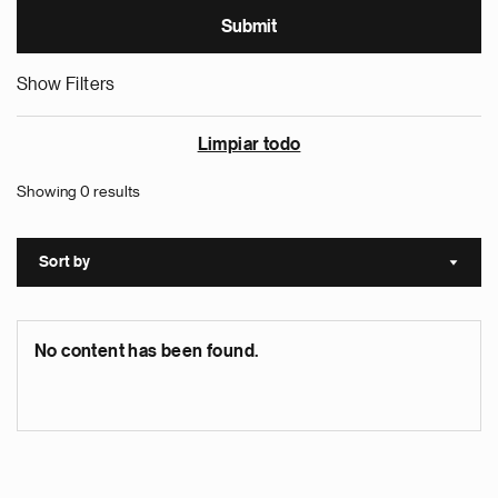
Show Filters
Limpiar todo
Showing 0 results
Sort by
Sort a
No content has been found.