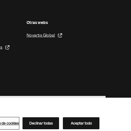
Otras webs
Novartis Global
is
n de cookies
Declinar todas
Aceptar todo
Directorio de Novartis