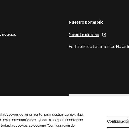
Nuestro portafolio
e noticias
Novartis pipeline
Portafolio de tratamientos Novart
Footer Site Search
b: las cookies de rendimiento nos muestran cómo utiliza
okies de orientación nos ayudan a compartir contenido
Configuració
 todas las cookies, seleccione "Configuración de