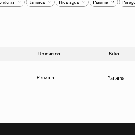
onduras
Jamaica
Nicaragua
Panamá
Parag
X
X
X
X
Ubicación
Sitio
scendente
Panamá
Panama