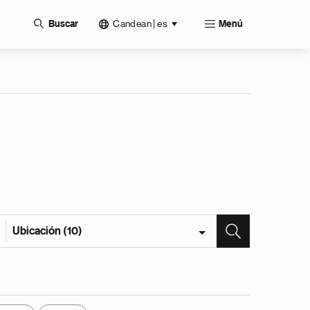
Candean | es
Buscar
Menú
Ubicación (10)