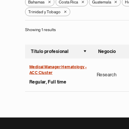
Bahamas
Costa Rica
Guatemala
H
X
X
X
Trinidad y Tobago
X
Showing 1 results
Título profesional
Negocio
Ordenar a
Medical Manager Hematology -
ACC Cluster
Research
Regular, Full time