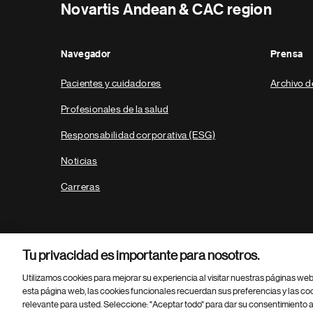
Novartis Andean & CAC region
Navegador
Prensa
Pacientes y cuidadores
Archivo d
Profesionales de la salud
Responsabilidad corporativa (ESG)
Noticias
Carreras
Tu privacidad es importante para nosotros.
Utilizamos cookies para mejorar su experiencia al visitar nuestras páginas we
esta página web, las cookies funcionales recuerdan sus preferencias y las co
relevante para usted. Seleccione: "Aceptar todo" para dar su consentimiento a
Parte
© 2026 Novartis AG