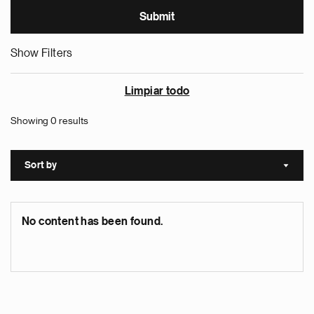
Show Filters
Limpiar todo
Showing 0 results
Sort by
Sort a
No content has been found.