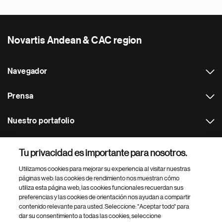
Novartis Andean & CAC region
Navegador
Prensa
Nuestro portafolio
Otras webs
Tu privacidad es importante para nosotros.
Utilizamos cookies para mejorar su experiencia al visitar nuestras
Footer Site Search
páginas web: las cookies de rendimiento nos muestran cómo
utiliza esta página web, las cookies funcionales recuerdan sus
preferencias y las cookies de orientación nos ayudan a compartir
contenido relevante para usted. Seleccione: "Aceptar todo" para
dar su consentimiento a todas las cookies, seleccione