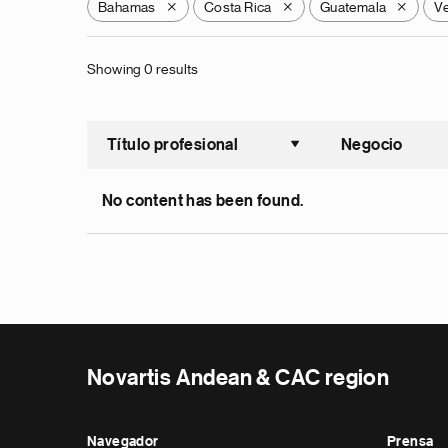
Bahamas
Costa Rica
Guatemala
V
X
X
X
Showing 0 results
Título profesional
Negocio
Ordenar a
No content has been found.
Novartis Andean & CAC region
Navegador
Prensa