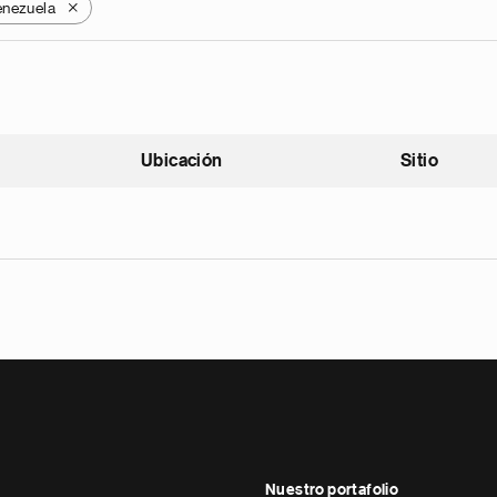
enezuela
X
Ubicación
Sitio
scendente
Nuestro portafolio