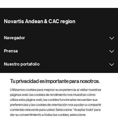
Novartis Andean & CAC region
Navegador
Prensa
Nuestro portafolio
Otras webs
Tu privacidad es importante para nosotros.
Utilizamos cookies para mejorar su experiencia al visitar nuestras
Footer Site Search
páginas web: las cookies de rendimiento nos muestran cómo
utiliza esta página web, las cookies funcionales recuerdan sus
preferencias y las cookies de orientación nos ayudan a compartir
contenido relevante para usted. Seleccione: "Aceptar todo" para
dar su consentimiento a todas las cookies, seleccione