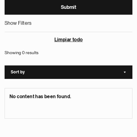
Show Filters
Limpiar todo
Showing 0 results
Sort by
Sort a
No content has been found.