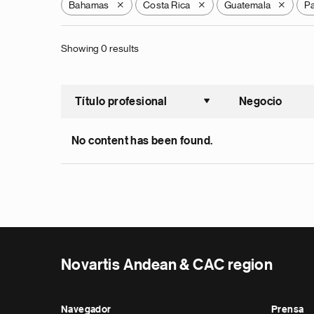
Bahamas
Costa Rica
Guatemala
P
X
X
X
Showing 0 results
Título profesional
Negocio
Ordenar a
No content has been found.
Novartis Andean & CAC region
Navegador
Prensa