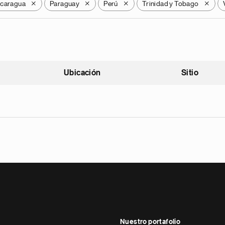
icaragua
Paraguay
Perú
Trinidad y Tobago
X
X
X
X
Ubicación
Sitio
scendente
Nuestro portafolio