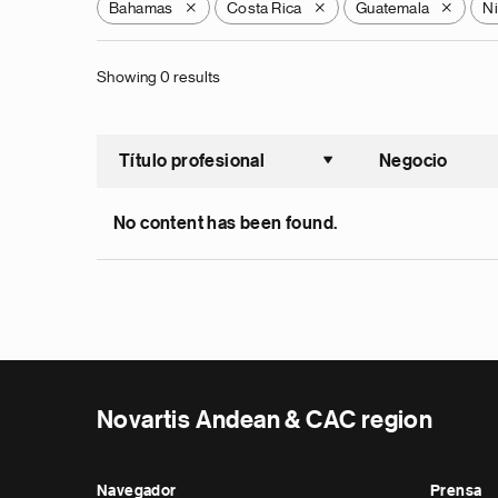
Bahamas
Costa Rica
Guatemala
N
X
X
X
Showing 0 results
Título profesional
Negocio
Ordenar a
No content has been found.
Novartis Andean & CAC region
Navegador
Prensa