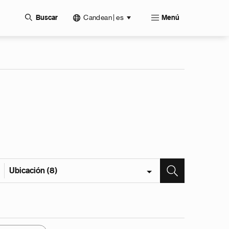
Candean | es
Buscar
Menú
Ubicación (8)