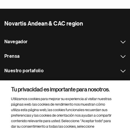
Novartis Andean & CAC region
Navegador
Prensa
Nuestro portafolio
Otras webs
Tu privacidad es importante para nosotros.
Utilizamos cookies para mejorar su experiencia al visitar nuestras
Footer Site Search
páginas web: las cookies de rendimiento nos muestran cómo
utiliza esta página web, las cookies funcionales recuerdan sus
preferencias y las cookies de orientación nos ayudan a compartir
contenido relevante para usted. Seleccione: "Aceptar todo" para
dar su consentimiento a todas las cookies, seleccione