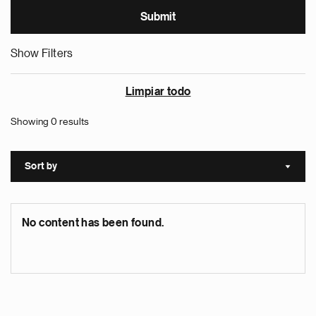
Show Filters
Limpiar todo
Showing 0 results
Sort by
Sort a
No content has been found.